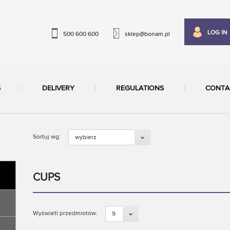
LOG IN
500 600 600
sklep@bonam.pl
S
DELIVERY
REGULATIONS
CONTA
Sortuj wg:
wybierz
CUPS
Wyświetl przedmiotów:
9