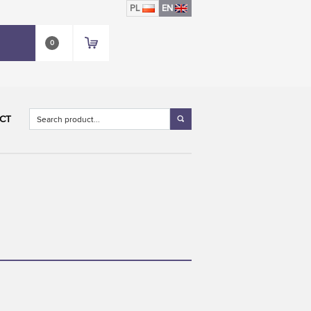
PL
EN
0
CT