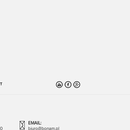
T
EMAIL:
00
biuro@bonam.pl