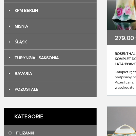
•
KPM BERLIN
•
MIŚNIA
279.00
•
ŚLĄSK
ROSENTHAL 
•
TURYNGIA I SAKSONIA
KOMPLET D
LATA 1898-1
Komplet ręc
•
BAVARIA
podpisany pr
Prześliczna,
wysokogatun
•
POZOSTAŁE
Komplet zdo
kwiatowy. W
prześlicznyc
bukietów, n
malowanym t
KATEGORIE
tęczowych b
piękna spira
forma komple
FILIŻANKI
całości wyko