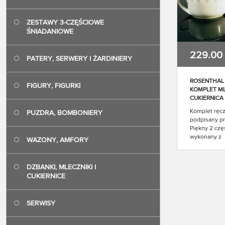
Rosenthal- m
sygnatura st
ZESTAWY 3-CZĘŚCIOWE
1898-1906
ŚNIADANIOWE
Masz dodatk
skontaktuj si
229.00
PATERY, SERWERY I ŻARDINIERY
ROSENTHAL
FIGURY, FIGURKI
KOMPLET ML
CUKIERNICA
Komplet ręc
PUZDRA, BOMBONIERY
podpisany pr
Piękny 2 cz
wykonany z
WAZONY, AMFORY
wysokogatunk
porcelany. P
zewnętrznie
DZBANKI, MLECZNIKI I
odcieniu deli
CUKIERNICE
słoniowej, na
umieszczono
uwagę subte
SERWISY
Uchwyty bo
Ten piękny, 
antyczek mo