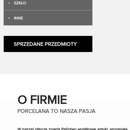
•
SZKŁO
każdą kolekc
Rosenthal Ba
DONATELLO-
•
INNE
mlecznik/cuk
sygnatura st
r.
Masz dodatk
skontaktuj si
SPRZEDANE PRZEDMIOTY
O FIRMIE
PORCELANA TO NASZA PASJA
W naszej ofercie znajdą Państwo wyjątkowe antyki, wspaniałą