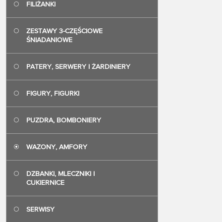
FILIŻANKI
sygnatura st
Masz dodatk
ZESTAWY 3-CZĘŚCIOWE
skontaktuj si
ŚNIADANIOWE
PATERY, SERWERY I ŻARDINIERY
FIGURY, FIGURKI
PUZDRA, BOMBONIERY
WAZONY, AMFORY
DZBANKI, MLECZNIKI I
CUKIERNICE
SERWISY