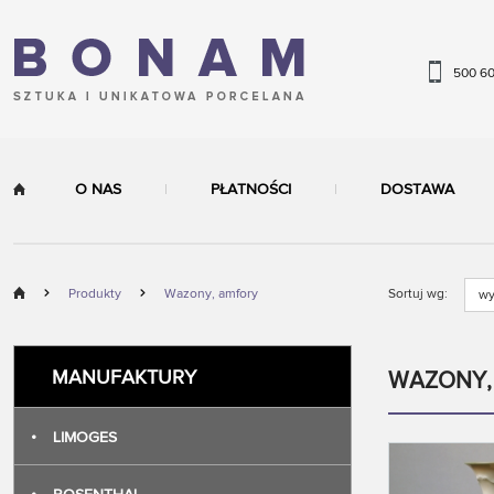
500 6
O NAS
PŁATNOŚCI
DOSTAWA
Produkty
Wazony, amfory
Sortuj wg:
wy
MANUFAKTURY
WAZONY
•
LIMOGES