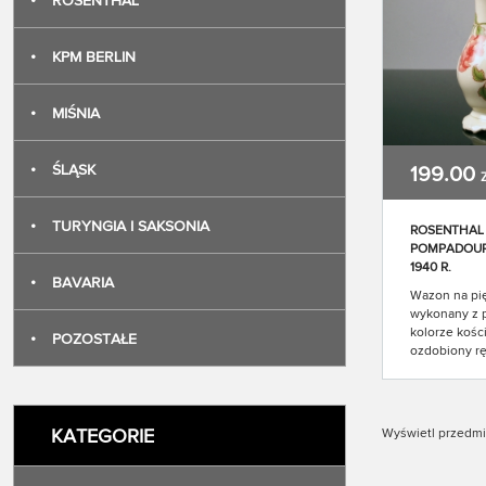
•
ROSENTHAL
•
KPM BERLIN
•
MIŚNIA
•
ŚLĄSK
199.00
•
TURYNGIA I SAKSONIA
ROSENTHAL 
POMPADOUR
1940 R.
•
BAVARIA
Wazon na pię
wykonany z 
kolorze kości
•
POZOSTAŁE
ozdobiony r
malowanym 
motyw kwiat
zdobią ślicz
reliefy. Wle
KATEGORIE
Wyświetl przedmi
ozdobiony su
Rosenthal –
POMPADOUR 