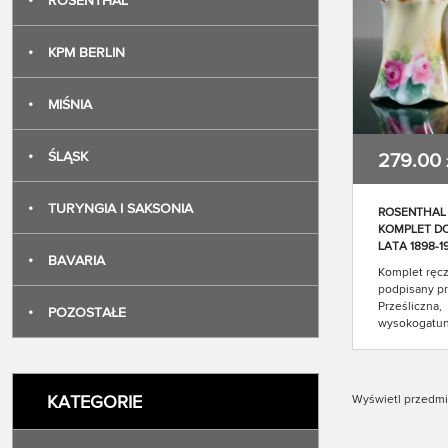
•
ROSENTHAL
•
KPM BERLIN
•
MIŚNIA
•
ŚLĄSK
279.00
•
TURYNGIA I SAKSONIA
ROSENTHAL 
KOMPLET D
LATA 1898-1
•
BAVARIA
Komplet ręc
podpisany pr
Prześliczna,
•
POZOSTAŁE
wysokogatun
Komplet zdo
kwiatowy. W
prześlicznyc
bukietów, n
KATEGORIE
Wyświetl przedmi
malowanym t
tęczowych b
piękna spira