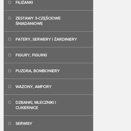
FILIŻANKI
forma komple
całości wyko
Rosenthal- m
ZESTAWY 3-CZĘŚCIOWE
sygnatura st
1898-1906
ŚNIADANIOWE
Masz dodatk
skontaktuj si
PATERY, SERWERY I ŻARDINIERY
FIGURY, FIGURKI
PUZDRA, BOMBONIERY
WAZONY, AMFORY
DZBANKI, MLECZNIKI I
CUKIERNICE
SERWISY