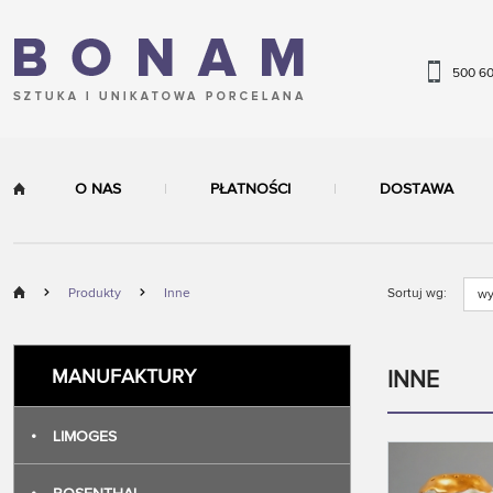
500 6
O NAS
PŁATNOŚCI
DOSTAWA
Produkty
Inne
Sortuj wg:
wy
MANUFAKTURY
INNE
•
LIMOGES