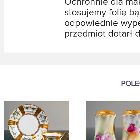
Ochronnie dla ma
stosujemy folię b
odpowiednie wype
przedmiot dotarł 
POL