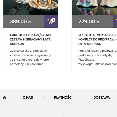
389.00
279.00
ZŁ
ZŁ
CARL TIELSCH 3 CZĘŚCIOWY
ROSENTHAL VERSAILLES -
ZESTAW HERBACIANY LATA
KOMPLET DO PRZYPRAW –
1900-1939
LATA 1898-1906
Zachwycający 3-częściowy
Komplet ręcznie malowany,
zestaw herbaciany wykonany
podpisany przez artystę.
ze ślicznej białej szkliwionej
Prześliczna,
porcelany. Piękna forma
wysokogatunkowa porcelan
zestawu. Filiżanka na
Komplet zdobi cudowny de
niewielkiej stopie z finezyjnym
kwiatowy. W motyw
złoconym uchwytem. Zestaw
prześlicznych różanych
zachwyca bogatym złoceniem
bukietów, na przeuroczym
i ręcznie malowanym
malowanym tle w delikatny
zdobieniem w delikatny
tęczowych barwach. Zachw
motyw kwiatowy.
piękna spiralnie skręcona
O NAS
PŁATNOŚCI
DOSTAWA
Carl Tielsch (Wałbrzych Stary
forma kompletu. Zdobienie
Zdrój)- sygnatura stosowana w
całości wykonano ręcznie.
latach 1900-1939
Rosenthal- model Versaille
sygnatura stosowana w lat