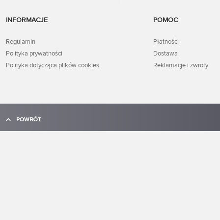
Masz dodatkowe pytania,
1898-1906
skontaktuj się z nami.
Masz dodatkowe pytania,
INFORMACJE
POMOC
skontaktuj się z nami
Regulamin
Płatności
Polityka prywatności
Dostawa
Polityka dotycząca plików cookies
Reklamacje i zwroty